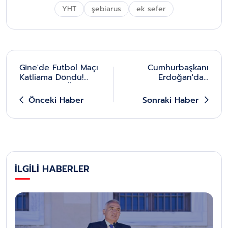
YHT
şebiarus
ek sefer
Gine'de Futbol Maçı
Cumhurbaşkanı
Katliama Döndü!
Erdoğan'dan
Çok Sayıda Ölü Var
Engelliler Günü'nde
Önemli Mesaj
Önceki Haber
Sonraki Haber
İLGİLİ HABERLER