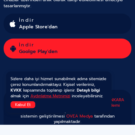
tasarlanmıştır.
İndir
Apple Store'dan
İndir
Goolge Play'den
Sizlere daha iyi hizmet sunabilmek adına sitemizde
çerez konumlandırmaktayız. Kişisel verileriniz,
KVKK
kapsamında toplanıp işlenir.
Detaylı bilgi
almak için
Aydınlatma Metnimizi
inceleyebilirsiniz.
Copyright © 2025 Tüm Hakları Saklıdır.
Gazete ANKARA
Kabul Et
'nın kurulması ve yönetilmesi görevi
OVEA Akademi
tarafından yürütülmekte,
sistemin geliştirilmesi
OVEA Medya
tarafından
yapılmaktadır.