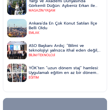
Yargı ve Akademi Dünyasında
Görkemli Düğün: Aybeniz Erkan ile
Bahadır Erdem Hayatlarını Birleştirdi
MAGAZİN/YAŞAM
Ankara’da En Çok Konut Satılan İlçe
Belli Oldu
EMLAK
ASO Başkanı Ardıç: “Bilimi ve
teknolojiyi yalnızca ithal eden değil,
bizzat üreten bir ülke olmak
BİLİM/TEKNOLOJİ
zorundayız”
YÖK’ten “uzun dönem staj” hamlesi:
Uygulamalı eğitim en az bir dönem
olacak, pilot illerle başlayıp tüm
EĞİTİM
üniversitelere yaygınlaştırılacak