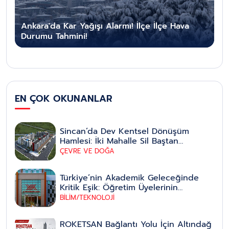
Ankara'da Kar Yağışı Alarmı! İlçe İlçe Hava
Durumu Tahmini!
EN ÇOK OKUNANLAR
Sincan’da Dev Kentsel Dönüşüm
Hamlesi: İki Mahalle Sil Baştan
Yenileniyor
ÇEVRE VE DOĞA
Türkiye’nin Akademik Geleceğinde
Kritik Eşik: Öğretim Üyelerinin
Emeklilik Yaşı Düzenlemesi Yeni Bir
BİLİM/TEKNOLOJİ
Dönemin Kapısını Aralıyor
ROKETSAN Bağlantı Yolu İçin Altındağ