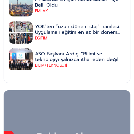
Belli Oldu
EMLAK
YÖK’ten “uzun dönem staj” hamlesi:
Uygulamalı eğitim en az bir dönem
olacak, pilot illerle başlayıp tüm
EĞİTİM
üniversitelere yaygınlaştırılacak
ASO Başkanı Ardıç: “Bilimi ve
teknolojiyi yalnızca ithal eden değil,
bizzat üreten bir ülke olmak
BİLİM/TEKNOLOJİ
zorundayız”