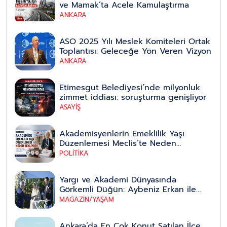
ve Mamak’ta Acele Kamulaştırma
ANKARA
ASO 2025 Yılı Meslek Komiteleri Ortak
Toplantısı: Geleceğe Yön Veren Vizyon
ANKARA
Etimesgut Belediyesi’nde milyonluk
zimmet iddiası: soruşturma genişliyor
ASAYİŞ
Akademisyenlerin Emeklilik Yaşı
Düzenlemesi Meclis’te Neden
Bekliyor?
POLİTİKA
Yargı ve Akademi Dünyasında
Görkemli Düğün: Aybeniz Erkan ile
Bahadır Erdem Hayatlarını Birleştirdi
MAGAZİN/YAŞAM
Ankara’da En Çok Konut Satılan İlçe