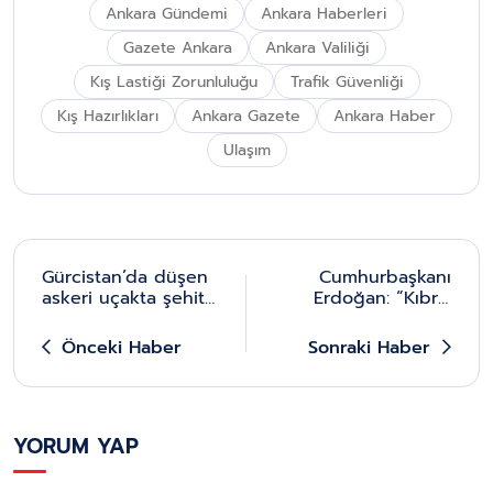
Ankara Gündemi
Ankara Haberleri
Gazete Ankara
Ankara Valiliği
Kış Lastiği Zorunluluğu
Trafik Güvenliği
Kış Hazırlıkları
Ankara Gazete
Ankara Haber
Ulaşım
Gürcistan’da düşen
Cumhurbaşkanı
askeri uçakta şehit
Erdoğan: “Kıbrıs
olan
meselesine en
kahramanlarımızın
gerçekçi çözüm,
Önceki Haber
Sonraki Haber
naaşları Ankara’ya
Ada’da iki devletin
getirildi
bir arada var
olmasından geçiyor”
YORUM YAP