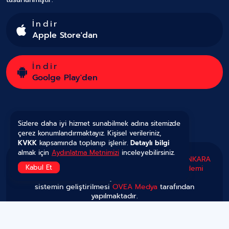
İndir
Apple Store'dan
İndir
Goolge Play'den
Sizlere daha iyi hizmet sunabilmek adına sitemizde
çerez konumlandırmaktayız. Kişisel verileriniz,
KVKK
kapsamında toplanıp işlenir.
Detaylı bilgi
almak için
Aydınlatma Metnimizi
inceleyebilirsiniz.
Copyright © 2025 Tüm Hakları Saklıdır.
Gazete ANKARA
Kabul Et
'nın kurulması ve yönetilmesi görevi
OVEA Akademi
tarafından yürütülmekte,
sistemin geliştirilmesi
OVEA Medya
tarafından
yapılmaktadır.